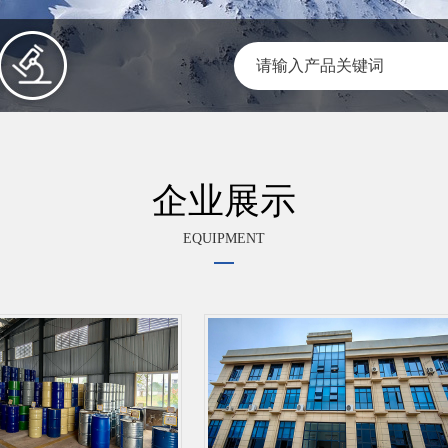
企业展示
EQUIPMENT