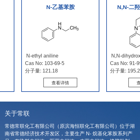
N-乙基苯胺
N,N-二
N-ethyl aniline
N,N-dihydroxye
Cas No: 103-69-5
Cas No: 91-99-
分子量: 121.18
分子量: 195.26
查看详情
查
关于常联
常德常联化工有限公司
（原滨海恒联化工有限公司）位于湖
南省常德经济技术开发区，主要生产 N- 烷基化苯胺系列产