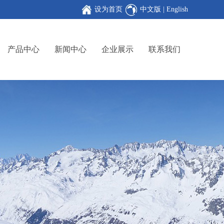
设为首页
中文版
|
English
产品中心
新闻中心
企业展示
联系我们