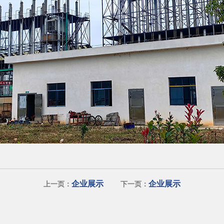
企业展示
企业展示
上一页：
下一页：