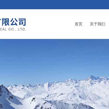
首页
关于我们