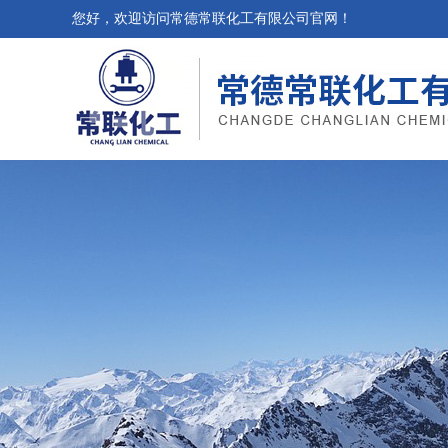
您好，欢迎访问常德常联化工有限公司官网！